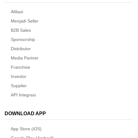
Afiliasi
Menjadi Seller
B2B Sales
Sponsorship
Distributor
Media Partner
Franchise
Investor
Supplier
API Integrasi
DOWNLOAD APP
App Store (iOS)