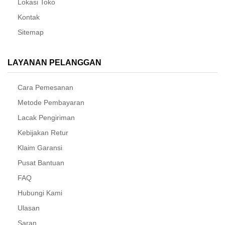
Lokasi Toko
Kontak
Sitemap
LAYANAN PELANGGAN
Cara Pemesanan
Metode Pembayaran
Lacak Pengiriman
Kebijakan Retur
Klaim Garansi
Pusat Bantuan
FAQ
Hubungi Kami
Ulasan
Saran