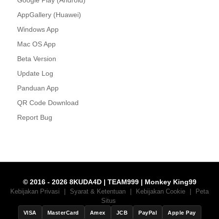
Google Play (Android)
AppGallery (Huawei)
Windows App
Mac OS App
Beta Version
Update Log
Panduan App
QR Code Download
Report Bug
© 2016 - 2026 8KUDA4D | TEAM999 | Monkey King99
Kebijakan Privasi
|
Syarat & Ketentuan
|
Kebijakan Cookie
|
Peta
Situs
VISA
MasterCard
Amex
JCB
PayPal
Apple Pay