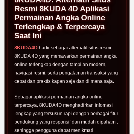
Resmi 8KUDA 4D Aplikasi
Permainan Angka Online
Terlengkap & Terpercaya
Saat Ini
8KUDA4D
hadir sebagai alternatif situs resmi
8KUDA 4D yang menawarkan permainan angka
online terlengkap dengan tampilan modern,
navigasi resmi, serta pengalaman transaksi yang
cepat dan praktis kapan saja dan di mana saja.
Sebagai aplikasi permainan angka online
terpercaya, 8KUDA4D menghadirkan infomasi
lengkap yang tersusun rapi dengan berbagai fitur
pendukung yang responsif dan mudah dipahami,
sehingga pengguna dapat menikmati