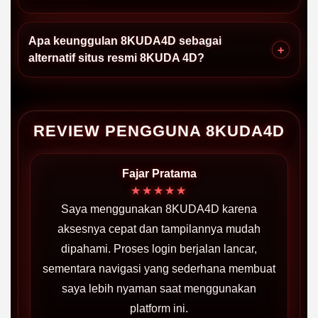
Apa keunggulan 8KUDA4D sebagai
alternatif situs resmi 8KUDA 4D?
REVIEW PENGGUNA 8KUDA4D
Fajar Pratama
★★★★★
Saya menggunakan 8KUDA4D karena
aksesnya cepat dan tampilannya mudah
dipahami. Proses login berjalan lancar,
sementara navigasi yang sederhana membuat
saya lebih nyaman saat menggunakan
platform ini.