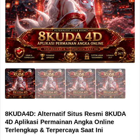
8KUDA4D: Alternatif Situs Resmi 8KUDA
4D Aplikasi Permainan Angka Online
Terlengkap & Terpercaya Saat Ini