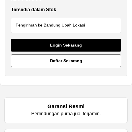
Tersedia dalam Stok
Pengiriman ke Bandung
Ubah Lokasi
Login Sekarang
Daftar Sekarang
Garansi Resmi
Perlindungan purna jual terjamin.