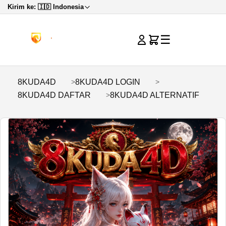
Kirim ke: 🇮🇩 Indonesia
☰
8KUDA4D
8KUDA4D LOGIN
8KUDA4D DAFTAR
8KUDA4D ALTERNATIF