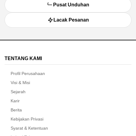
Pusat Unduhan
Lacak Pesanan
TENTANG KAMI
Profil Perusahaan
Visi & Misi
Sejarah
Karir
Berita
Kebijakan Privasi
Syarat & Ketentuan