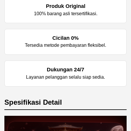
Produk Original
100% barang asli tersertifikasi.
Cicilan 0%
Tersedia metode pembayaran fleksibel.
Dukungan 24/7
Layanan pelanggan selalu siap sedia.
Spesifikasi Detail