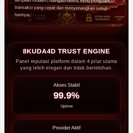
tampilan modern, navigasi resmi, serta pengalaman
transaksi yang cepat dan menyenangkan setiap
harinya.
8KUDA4D TRUST ENGINE
Panel reputasi platform dalam 4 pilar utama
yang lebih elegan dan tidak berlebihan.
Akses Stabil
99.9%
Uptime
Provider Aktif