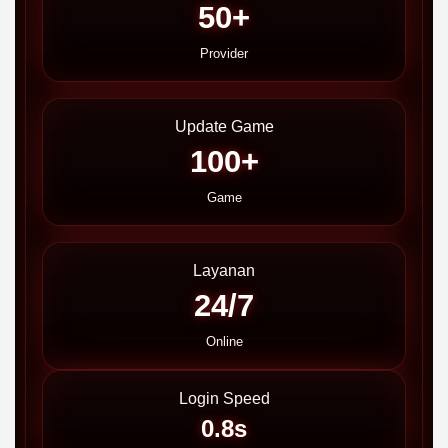
50+
Provider
Update Game
100+
Game
Layanan
24/7
Online
Login Speed
0.8s