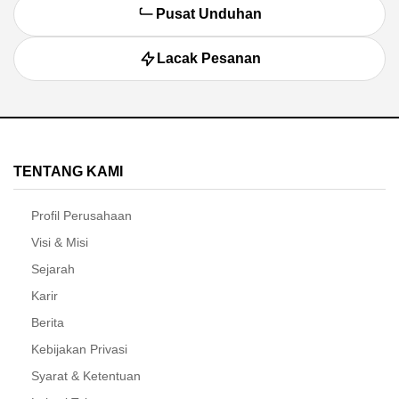
Pusat Unduhan
Lacak Pesanan
TENTANG KAMI
Profil Perusahaan
Visi & Misi
Sejarah
Karir
Berita
Kebijakan Privasi
Syarat & Ketentuan