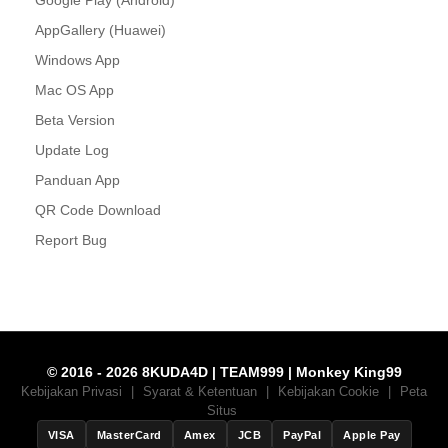
Google Play (Android)
AppGallery (Huawei)
Windows App
Mac OS App
Beta Version
Update Log
Panduan App
QR Code Download
Report Bug
© 2016 - 2026 8KUDA4D | TEAM999 | Monkey King99
Kebijakan Privasi
|
Syarat & Ketentuan
|
Kebijakan Cookie
|
Peta
Situs
VISA
MasterCard
Amex
JCB
PayPal
Apple Pay