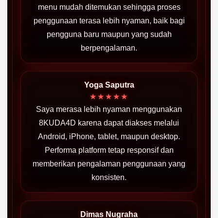
menu mudah ditemukan sehingga proses
penggunaan terasa lebih nyaman, baik bagi
pengguna baru maupun yang sudah
berpengalaman.
Yoga Saputra
★★★★★
Saya merasa lebih nyaman menggunakan
8KUDA4D karena dapat diakses melalui
Android, iPhone, tablet, maupun desktop.
Performa platform tetap responsif dan
memberikan pengalaman penggunaan yang
konsisten.
Dimas Nugraha