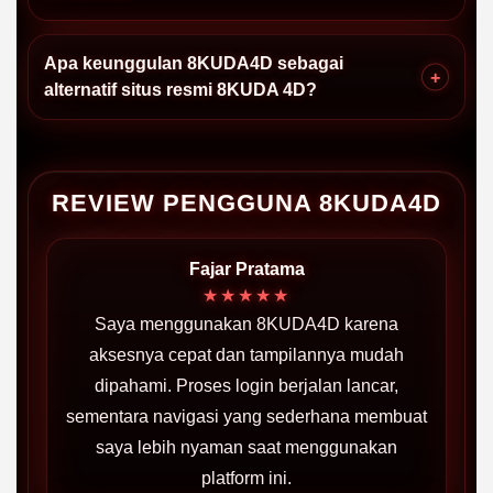
Apa keunggulan 8KUDA4D sebagai
alternatif situs resmi 8KUDA 4D?
REVIEW PENGGUNA 8KUDA4D
Fajar Pratama
★★★★★
Saya menggunakan 8KUDA4D karena
aksesnya cepat dan tampilannya mudah
dipahami. Proses login berjalan lancar,
sementara navigasi yang sederhana membuat
saya lebih nyaman saat menggunakan
platform ini.