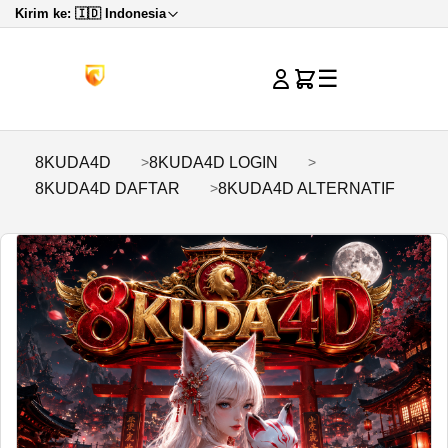
Kirim ke: 🇮🇩 Indonesia
☰
8KUDA4D
8KUDA4D LOGIN
8KUDA4D DAFTAR
8KUDA4D ALTERNATIF