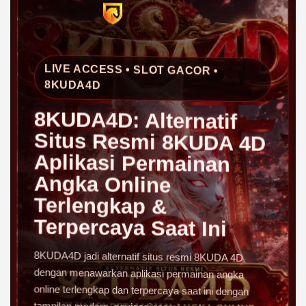
LIVE ACCESS • SLOT GACOR •
8KUDA4D
8KUDA4D: Alternatif
Situs Resmi 8KUDA 4D
Aplikasi Permainan
Angka Online
Terlengkap &
Terpercaya Saat Ini
8KUDA4D jadi alternatif situs resmi 8KUDA 4D
dengan menawarkan aplikasi permainan angka
online terlengkap dan terpercaya saat ini dengan