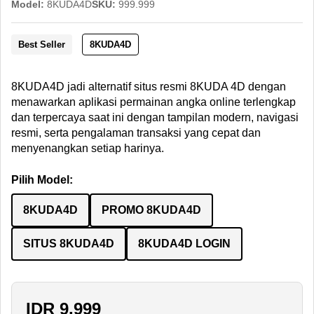
Model:
8KUDA4D
SKU:
999.999
Best Seller
8KUDA4D
8KUDA4D jadi alternatif situs resmi 8KUDA 4D dengan
menawarkan aplikasi permainan angka online terlengkap
dan terpercaya saat ini dengan tampilan modern, navigasi
resmi, serta pengalaman transaksi yang cepat dan
menyenangkan setiap harinya.
Pilih Model:
8KUDA4D
PROMO 8KUDA4D
SITUS 8KUDA4D
8KUDA4D LOGIN
IDR
9.999