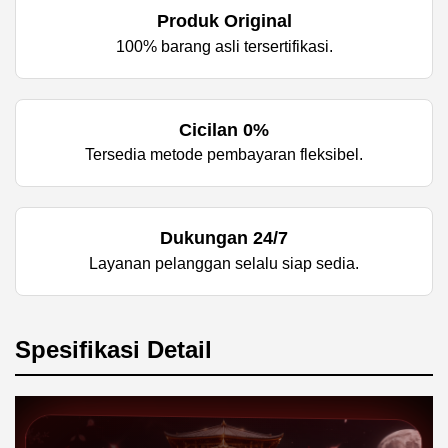
Produk Original
100% barang asli tersertifikasi.
Cicilan 0%
Tersedia metode pembayaran fleksibel.
Dukungan 24/7
Layanan pelanggan selalu siap sedia.
Spesifikasi Detail