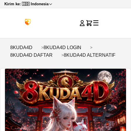
Kirim ke: 🇮🇩 Indonesia
☰
8KUDA4D
8KUDA4D LOGIN
8KUDA4D DAFTAR
8KUDA4D ALTERNATIF