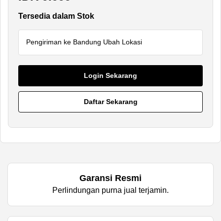
Tersedia dalam Stok
Pengiriman ke Bandung
Ubah Lokasi
Login Sekarang
Daftar Sekarang
Garansi Resmi
Perlindungan purna jual terjamin.