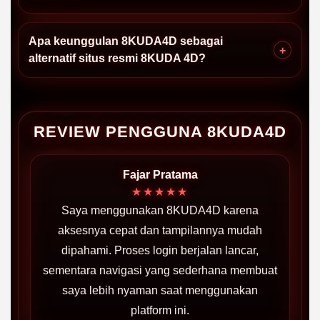
Apa keunggulan 8KUDA4D sebagai
alternatif situs resmi 8KUDA 4D?
REVIEW PENGGUNA 8KUDA4D
Fajar Pratama
★★★★★
Saya menggunakan 8KUDA4D karena
aksesnya cepat dan tampilannya mudah
dipahami. Proses login berjalan lancar,
sementara navigasi yang sederhana membuat
saya lebih nyaman saat menggunakan
platform ini.