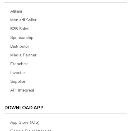
Afiliasi
Menjadi Seller
B2B Sales
Sponsorship
Distributor
Media Partner
Franchise
Investor
Supplier
API Integrasi
DOWNLOAD APP
App Store (iOS)