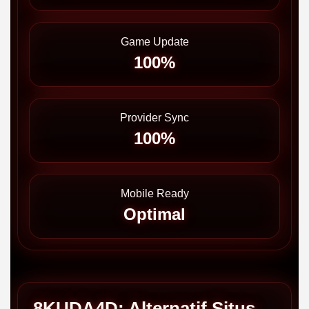
Game Update
100%
Provider Sync
100%
Mobile Ready
Optimal
8KUDA4D: Alternatif Situs