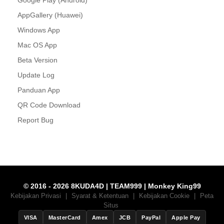
Google Play (Android)
AppGallery (Huawei)
Windows App
Mac OS App
Beta Version
Update Log
Panduan App
QR Code Download
Report Bug
© 2016 - 2026 8KUDA4D | TEAM999 | Monkey King99
Kebijakan Privasi
|
Syarat & Ketentuan
|
Kebijakan Cookie
|
Peta
Situs
VISA
MasterCard
Amex
JCB
PayPal
Apple Pay