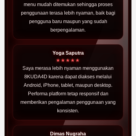
menu mudah ditemukan sehingga proses
penggunaan terasa lebih nyaman, baik bagi
pengguna baru maupun yang sudah
berpengalaman.
Yoga Saputra
★★★★★
Saya merasa lebih nyaman menggunakan
8KUDA4D karena dapat diakses melalui
Android, iPhone, tablet, maupun desktop.
Performa platform tetap responsif dan
memberikan pengalaman penggunaan yang
konsisten.
Dimas Nugraha