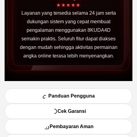
★★★★★
Layanan yang tersedia selama 24 jam serta
dukungan sistem yang cepat membuat
pengalaman menggunakan 8KUDA4D
semakin praktis. Seluruh fitur dapat diakses
dengan mudah sehingga aktivitas permainan
angka online terasa lebih menyenangkan.
Panduan Pengguna
Cek Garansi
Pembayaran Aman