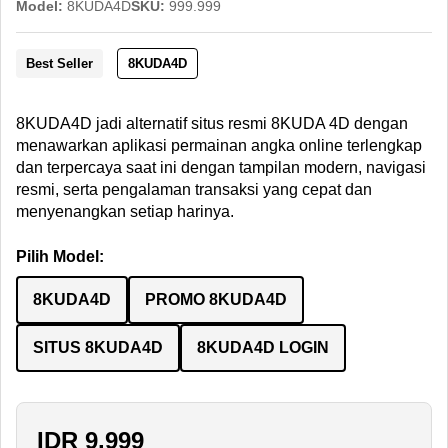
Model:
8KUDA4D
SKU:
999.999
Best Seller
8KUDA4D
8KUDA4D jadi alternatif situs resmi 8KUDA 4D dengan
menawarkan aplikasi permainan angka online terlengkap
dan terpercaya saat ini dengan tampilan modern, navigasi
resmi, serta pengalaman transaksi yang cepat dan
menyenangkan setiap harinya.
Pilih Model:
8KUDA4D
PROMO 8KUDA4D
SITUS 8KUDA4D
8KUDA4D LOGIN
IDR
9.999