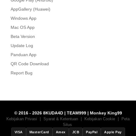
Google Play (Android)
AppGallery (Huawei)
Windows App
Mac OS App
Beta Version
Update Log
Panduan App
QR Code Download
Report Bug
© 2016 - 2026 8KUDA4D | TEAM999 | Monkey King99
Kebijakan Privasi
|
Syarat & Ketentuan
|
Kebijakan Cookie
|
Peta
Situs
VISA
MasterCard
Amex
JCB
PayPal
Apple Pay