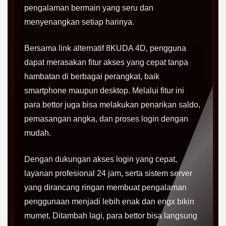
pengalaman bermain yang seru dan
menyenangkan setiap harinya.
Bersama link alternatif 8KUDA 4D, pengguna
dapat merasakan fitur akses yang cepat tanpa
hambatan di berbagai perangkat, baik
smartphone maupun desktop. Melalui fitur ini
para bettor juga bisa melakukan penarikan saldo,
pemasangan angka, dan proses login dengan
mudah.
Dengan dukungan akses login yang cepat,
layanan profesional 24 jam, serta sistem server
yang dirancang ringan membuat pengalaman
penggunaan menjadi lebih enak dan engx bikin
mumet. Ditambah lagi, para bettor bisa langsung