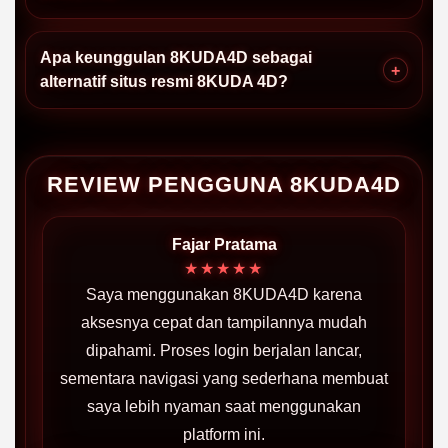
Apa keunggulan 8KUDA4D sebagai
alternatif situs resmi 8KUDA 4D?
REVIEW PENGGUNA 8KUDA4D
Fajar Pratama
★★★★★
Saya menggunakan 8KUDA4D karena
aksesnya cepat dan tampilannya mudah
dipahami. Proses login berjalan lancar,
sementara navigasi yang sederhana membuat
saya lebih nyaman saat menggunakan
platform ini.