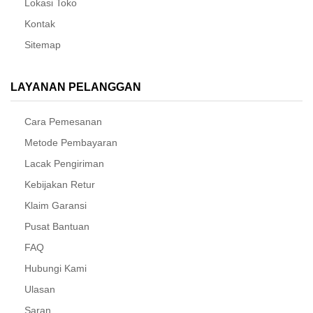
Lokasi Toko
Kontak
Sitemap
LAYANAN PELANGGAN
Cara Pemesanan
Metode Pembayaran
Lacak Pengiriman
Kebijakan Retur
Klaim Garansi
Pusat Bantuan
FAQ
Hubungi Kami
Ulasan
Saran